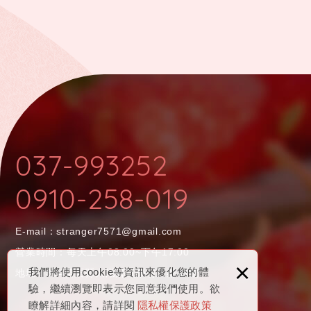
037-993252
0910-258-019
E-mail：
stranger7571@gmail.com
營業時間：
每天上午08:00~下午17:00
×
我們將使用cookie等資訊來優化您的體
地址：
364苗栗縣大湖鄉武榮村五鄰31號
驗，繼續瀏覽即表示您同意我們使用。欲
瞭解詳細內容，請詳閱
隱私權保護政策